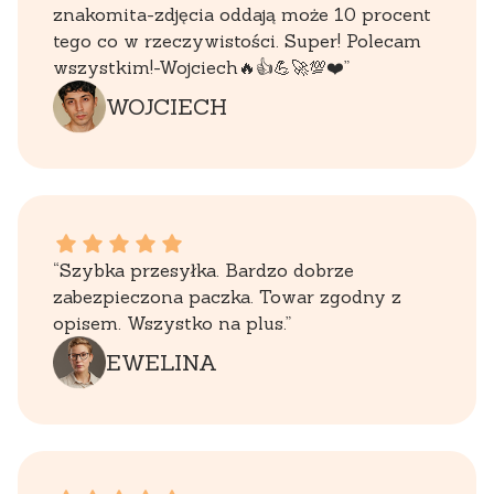
znakomita-zdjęcia oddają może 10 procent
tego co w rzeczywistości. Super! Polecam
wszystkim!-Wojciech🔥👍️💪🚀💯❤️”
WOJCIECH
EWELINA dał ocenę: 5
“Szybka przesyłka. Bardzo dobrze
zabezpieczona paczka. Towar zgodny z
opisem. Wszystko na plus.”
EWELINA