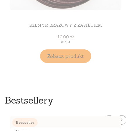
RZEMYK BRĄZOWY Z ZAPIĘCIEM
Cena
10,00 zł
Cena
8,13 zł
Zobacz produkt
Bestsellery
Bestseller