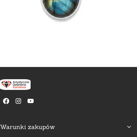
Linki w stopce
Warunki zakupów