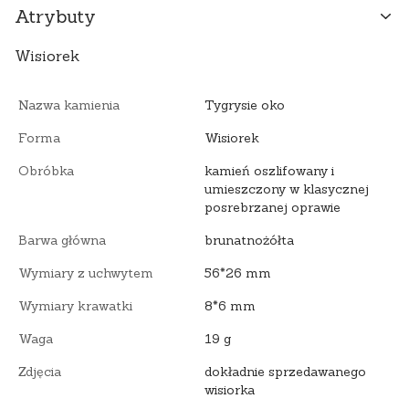
Atrybuty
Wisiorek
Nazwa kamienia
Tygrysie oko
Forma
Wisiorek
Obróbka
kamień oszlifowany i
umieszczony w klasycznej
posrebrzanej oprawie
Barwa główna
brunatnożółta
Wymiary z uchwytem
56*26 mm
Wymiary krawatki
8*6 mm
Waga
19 g
Zdjęcia
dokładnie sprzedawanego
wisiorka