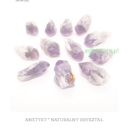
Nowość
AMETYST * NATURALNY KRYSZTAŁ