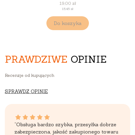
Cena
19,00 zł
Cena
15,45 zł
Do koszyka
PRAWDZIWE
OPINIE
Recenzje od kupujących
SPRAWDZ OPINIE
WOJCIECH dał ocenę: 5
“Obsługa bardzo szybka, przesyłka dobrze
zabezpieczona, jakość zakupionego towaru