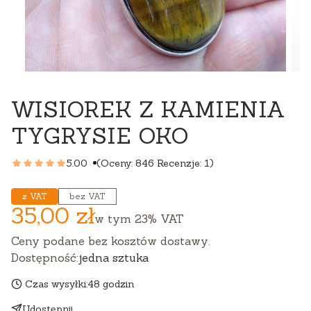
WISIOREK Z KAMIENIA
TYGRYSIE OKO
5.00
(Oceny: 846 Recenzje: 1)
z VAT
bez VAT
35,00 zł
Cena
w tym
23%
VAT
Ceny podane bez kosztów dostawy.
Dostępność:
jedna sztuka
Czas wysyłki:
48 godzin
Udostępnij