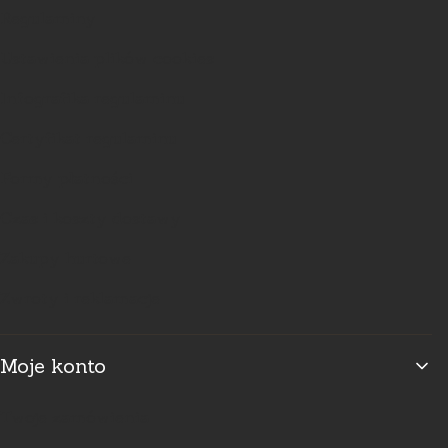
Regulaminy
Ustawienia plików cookies
Infografika regulaminu
Certyfikat regulaminu
Formy płatności
Czas i koszty dostawy
Zakupy hurtowe
Zwroty i reklamacje
Moje konto
Twoje zamówienia