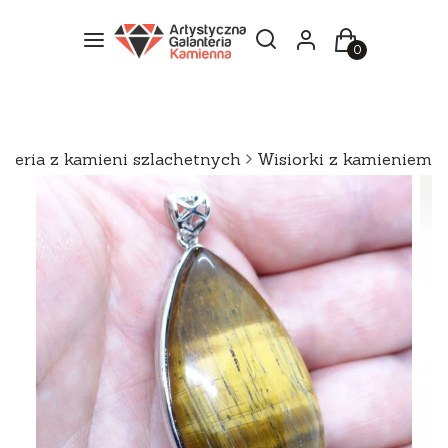
Otwórz wyszukiwarkę
Szukaj
Menu
Zaloguj się
Koszyk
uteria z kamieni szlachetnych
Wisiorki z kamieniem