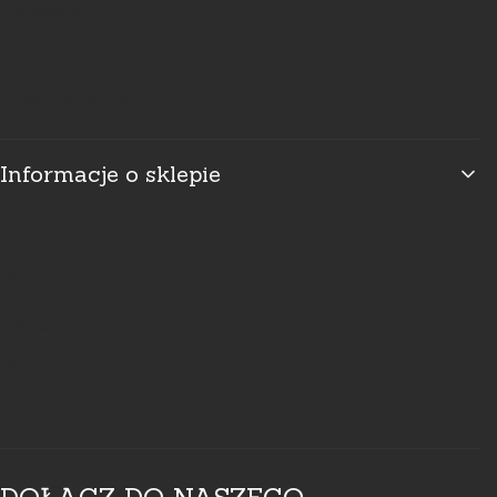
Promocje
Ustawienia konta
Przechowalnia
Informacje o sklepie
O firmie
Kontakt
Usługi kamieniarskie
Polityka prywatności
Blog