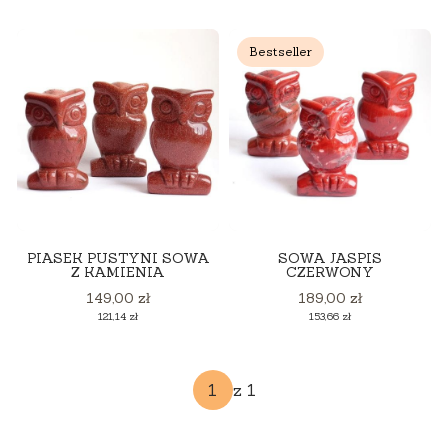
Bestseller
PIASEK PUSTYNI SOWA
SOWA JASPIS
Z KAMIENIA
CZERWONY
Cena
Cena
149,00 zł
189,00 zł
Cena
Cena
121,14 zł
153,66 zł
z 1