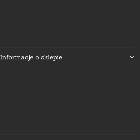
Promocje
Ustawienia konta
Przechowalnia
Informacje o sklepie
O firmie
Kontakt
Usługi kamieniarskie
Polityka prywatności
Blog