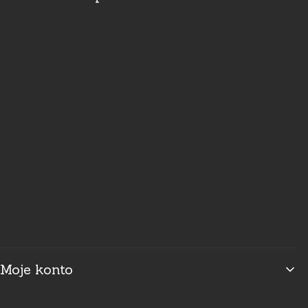
Regulaminy
Ustawienia plików cookies
Infografika regulaminu
Certyfikat regulaminu
Formy płatności
Czas i koszty dostawy
Zakupy hurtowe
Zwroty i reklamacje
Moje konto
Twoje zamówienia