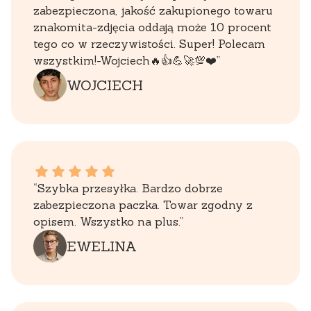
zabezpieczona, jakość zakupionego towaru
znakomita-zdjęcia oddają może 10 procent
tego co w rzeczywistości. Super! Polecam
wszystkim!-Wojciech🔥👍️💪🚀💯❤️”
WOJCIECH
EWELINA dał ocenę: 5
“Szybka przesyłka. Bardzo dobrze
zabezpieczona paczka. Towar zgodny z
opisem. Wszystko na plus.”
EWELINA