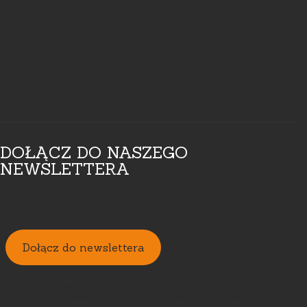
Kontakt
Usługi kamieniarskie
Polityka prywatności
Blog
DOŁĄCZ DO NASZEGO
NEWSLETTERA
Twój adres e-mail
Dołącz do newslettera
Subskrybując nasz newsletter wyrażasz zgodę na naszą Politykę
prywatności i wyrażasz zgodę na otrzymywanie aktualności od naszej