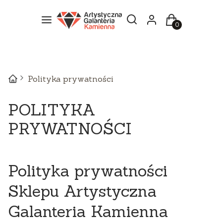
Otwórz wyszukiwarkę
Szukaj
Menu
Zaloguj się
Koszyk
Polityka prywatności
POLITYKA
PRYWATNOŚCI
Polityka prywatności
Sklepu Artystyczna
Galanteria Kamienna