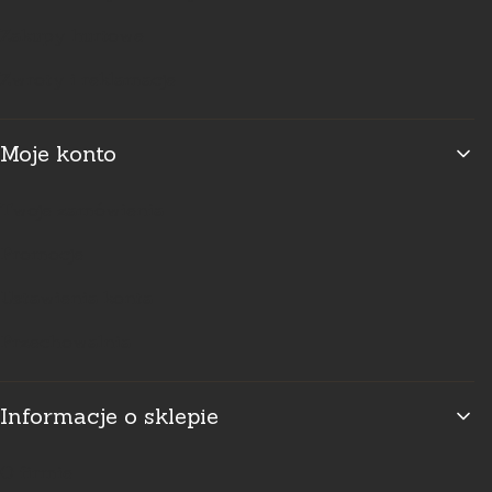
Zakupy hurtowe
Zwroty i reklamacje
Moje konto
Twoje zamówienia
Promocje
Ustawienia konta
Przechowalnia
Informacje o sklepie
O firmie