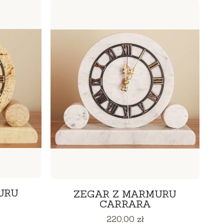
URU
ZEGAR Z MARMURU
CARRARA
Cena
220,00 zł