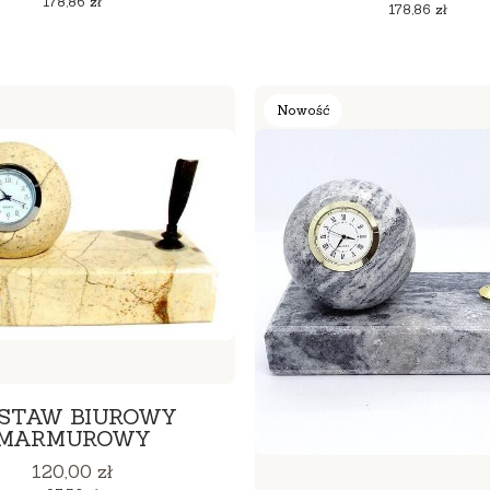
178,86 zł
Cena
178,86 zł
Nowość
STAW BIUROWY
MARMUROWY
Cena
120,00 zł
Cena