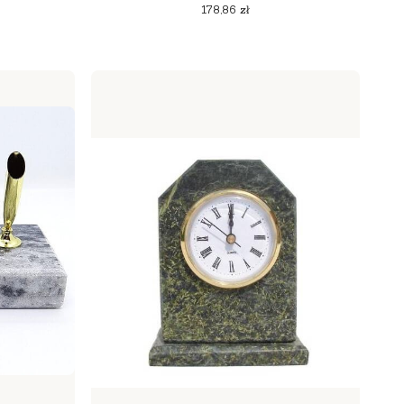
Cena
178,86 zł