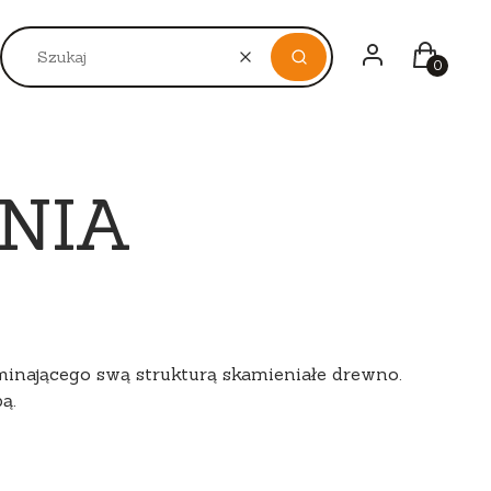
Zaloguj się
Koszyk
LOBARWNY
BEŻOWY, ŻÓŁTY
BIAŁY, PRZEZROC
Wyczyść
Szukaj
NIA
inającego swą strukturą skamieniałe drewno.
ą.