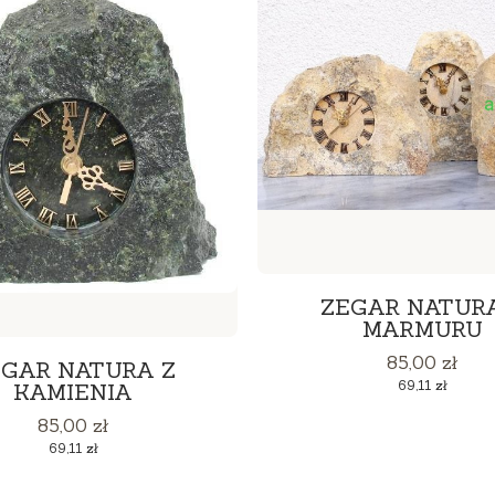
ZEGAR NATUR
MARMURU
Cena
85,00 zł
GAR NATURA Z
Cena
69,11 zł
KAMIENIA
Cena
85,00 zł
Cena
69,11 zł