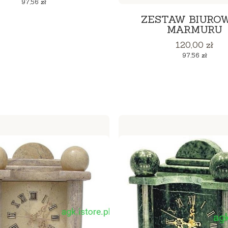
97,56 zł
ZESTAW BIUROW
MARMURU
Cena
120,00 zł
Cena
97,56 zł