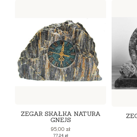
ZEGAR SKAŁKA NATURA
ZE
GNEJS
Cena
95,00 zł
Cena
77,24 zł