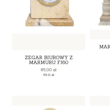
MAR
ZEGAR BIUROWY Z
MARMURU FI60
Cena
85,00 zł
Cena
69,11 zł