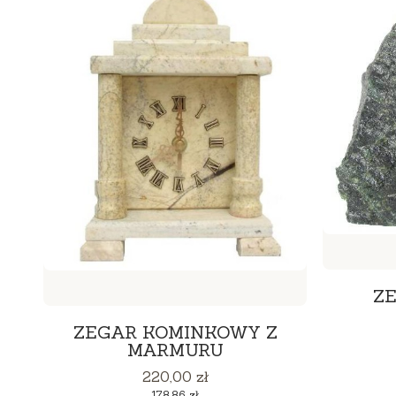
ZE
ZEGAR KOMINKOWY Z
MARMURU
Cena
220,00 zł
Cena
178,86 zł