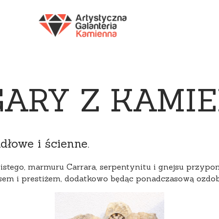
Y
FIOLETOWY
CZERWONY
CZARNY
WIE
GARY Z KAMIE
łowe i ścienne.
stego, marmuru Carrara, serpentynitu i gnejsu przypom
usem i prestiżem, dodatkowo będąc ponadczasową ozdob