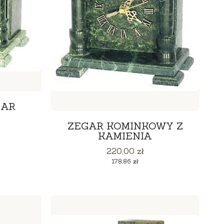
GAR
Y
ZEGAR KOMINKOWY Z
KAMIENIA
Cena
220,00 zł
Cena
178,86 zł