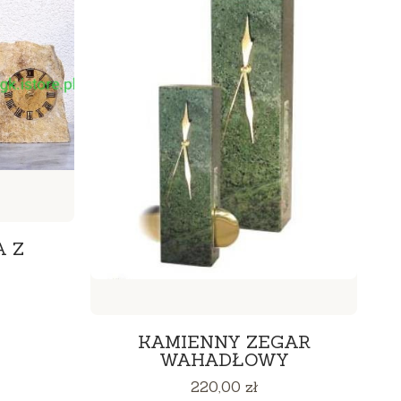
A Z
KAMIENNY ZEGAR
WAHADŁOWY
Cena
220,00 zł