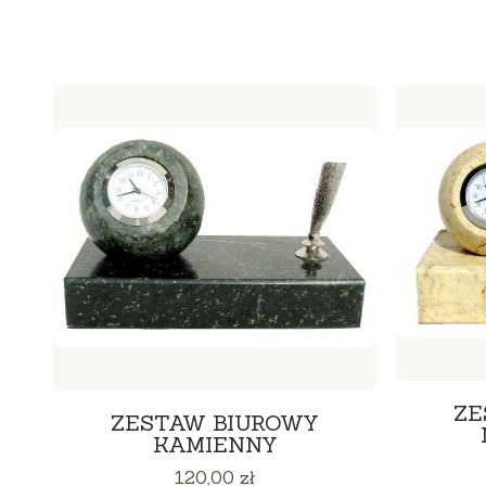
ZE
ZESTAW BIUROWY
KAMIENNY
Cena
120,00 zł