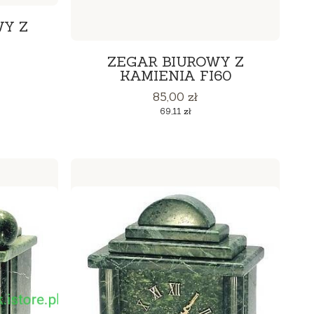
Y Z
ZEGAR BIUROWY Z
KAMIENIA FI60
Cena
85,00 zł
Cena
69,11 zł