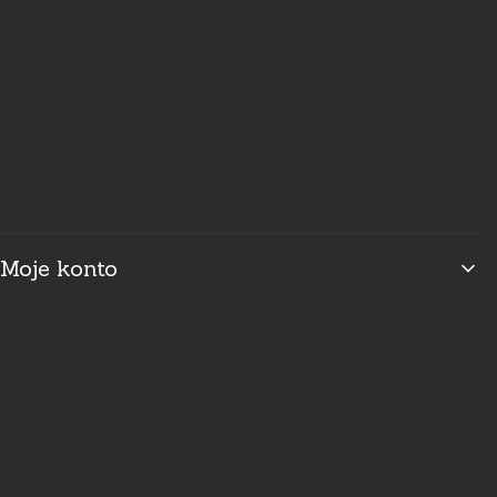
Certyfikat regulaminu
Formy płatności
Czas i koszty dostawy
Zakupy hurtowe
Zwroty i reklamacje
Moje konto
Twoje zamówienia
Promocje
Ustawienia konta
Przechowalnia