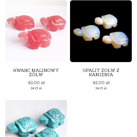
KWARC MALINOWY
OPALIT ŻÓŁW Z
ŻÓŁW
KAMIENIA
Cena
Cena
42,00 zł
42,00 zł
Cena
Cena
34,15 zł
34,15 zł