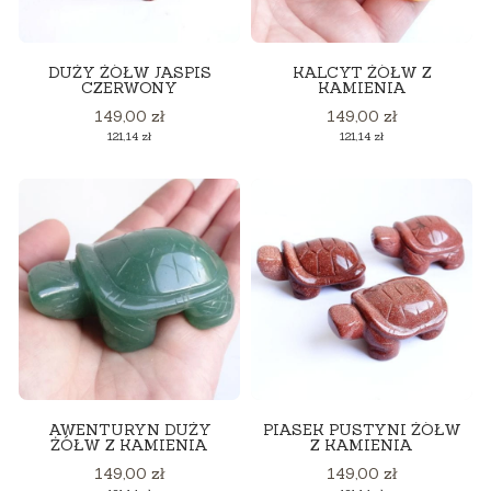
DUŻY ŻÓŁW JASPIS
KALCYT ŻÓŁW Z
CZERWONY
KAMIENIA
Cena
Cena
149,00 zł
149,00 zł
Cena
Cena
121,14 zł
121,14 zł
AWENTURYN DUŻY
PIASEK PUSTYNI ŻÓŁW
ŻÓŁW Z KAMIENIA
Z KAMIENIA
Cena
Cena
149,00 zł
149,00 zł
Cena
Cena