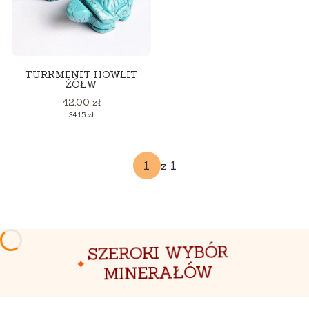
TURKMENIT HOWLIT
ŻÓŁW
Cena
42,00 zł
Cena
34,15 zł
z 1
SZEROKI WYBÓR
MINERAŁÓW