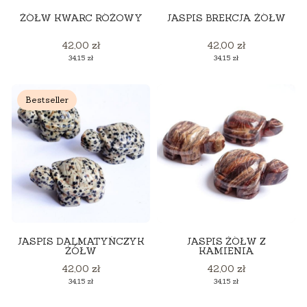
ŻÓŁW KWARC RÓŻOWY
JASPIS BREKCJA ŻÓŁW
Cena
Cena
42,00 zł
42,00 zł
Cena
Cena
34,15 zł
34,15 zł
Bestseller
JASPIS DALMATYŃCZYK
JASPIS ŻÓŁW Z
ŻÓŁW
KAMIENIA
Cena
Cena
42,00 zł
42,00 zł
Cena
Cena
34,15 zł
34,15 zł