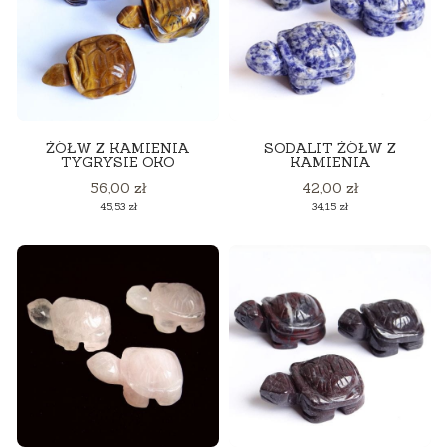
ŻÓŁW Z KAMIENIA
SODALIT ŻÓŁW Z
TYGRYSIE OKO
KAMIENIA
Cena
Cena
56,00 zł
42,00 zł
Cena
Cena
45,53 zł
34,15 zł