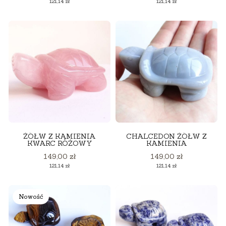
121,14 zł
121,14 zł
ŻÓŁW Z KAMIENIA
CHALCEDON ŻÓŁW Z
KWARC RÓŻOWY
KAMIENIA
Cena
Cena
149,00 zł
149,00 zł
Cena
Cena
121,14 zł
121,14 zł
Nowość