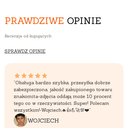
PRAWDZIWE
OPINIE
Recenzje od kupujących
SPRAWDZ OPINIE
WOJCIECH dał ocenę: 5
“Obsługa bardzo szybka, przesyłka dobrze
zabezpieczona, jakość zakupionego towaru
znakomita-zdjęcia oddają może 10 procent
tego co w rzeczywistości. Super! Polecam
wszystkim!-Wojciech🔥👍️💪🚀💯❤️”
WOJCIECH