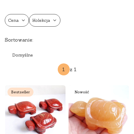
Cena
Kolekcja
Koniec filtrów
Lista produktów
Sortowanie:
Domyślne
z 1
Bestseller
Nowość