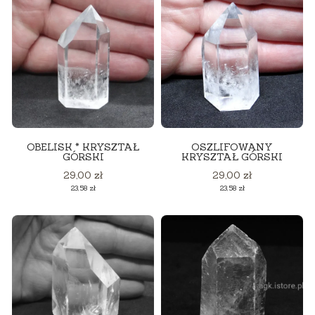
OBELISK * KRYSZTAŁ
OSZLIFOWANY
GÓRSKI
KRYSZTAŁ GÓRSKI
Cena
Cena
29,00 zł
29,00 zł
Cena
Cena
23,58 zł
23,58 zł