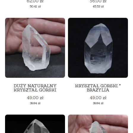
Cena
Cena
62,00 zł
56,00 zł
Cena
Cena
50,41 zł
45,53 zł
DUŻY NATURALNY
KRYSZTAŁ GÓRSKI *
KRYSZTAŁ GÓRSKI
BRAZYLIA
Cena
Cena
49,00 zł
49,00 zł
Cena
Cena
39,84 zł
39,84 zł