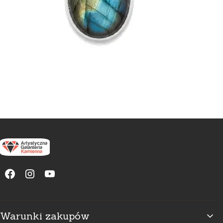
Linki w stopce
Warunki zakupów