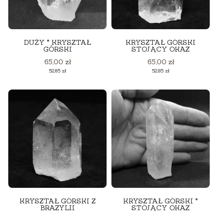
DUŻY * KRYSZTAŁ
KRYSZTAŁ GÓRSKI
GÓRSKI
STOJĄCY OKAZ
Cena
Cena
65,00 zł
65,00 zł
Cena
Cena
52,85 zł
52,85 zł
KRYSZTAŁ GÓRSKI Z
KRYSZTAŁ GÓRSKI *
BRAZYLII
STOJĄCY OKAZ