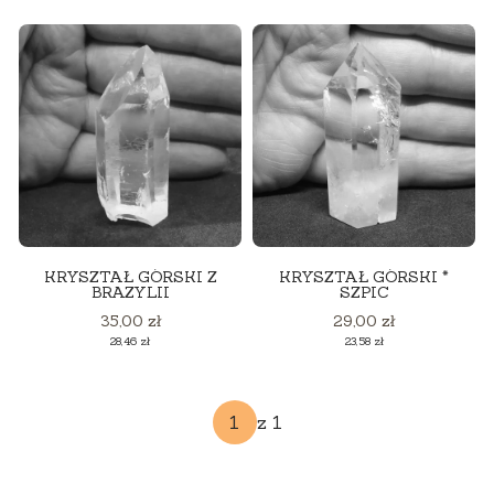
KRYSZTAŁ GÓRSKI Z
KRYSZTAŁ GÓRSKI *
BRAZYLII
SZPIC
Cena
Cena
35,00 zł
29,00 zł
Cena
Cena
28,46 zł
23,58 zł
z 1