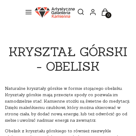
Otwórz wyszukiwarkę
Szukaj
Menu
Zaloguj się
Koszyk
KRYSZTAŁ GÓRSKI
- OBELISK
Naturalne kryształy górskie w formie stojącego obelisku.
Kryształy górskie mają przecięte spody co pozwala im
samodzielnie stać. Kamienne stożki są świetne do medytacji.
Dzięki maleńkiemu czubkowi, który można skierować w
stronę ciała, by dodać nową energię, lub też odwrócić go od
siebie i uwolnić nadmiar energii na zewnątrz.
Obelisk z kryształu górskiego
to również niezwykle