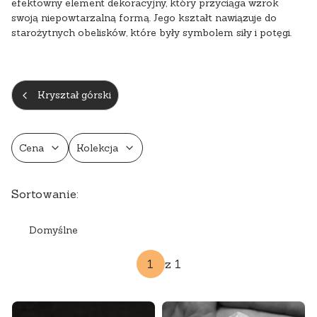
efektowny element dekoracyjny, który przyciąga wzrok
swoją niepowtarzalną formą. Jego kształt nawiązuje do
starożytnych obelisków, które były symbolem siły i potęgi.
Kryształ górski
Cena
Kolekcja
Koniec filtrów
Lista produktów
Sortowanie:
Domyślne
z 1