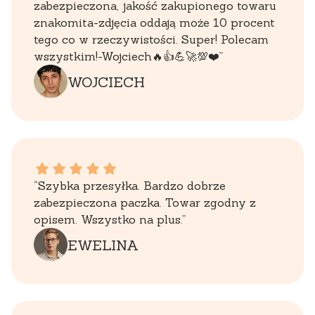
zabezpieczona, jakość zakupionego towaru
znakomita-zdjęcia oddają może 10 procent
tego co w rzeczywistości. Super! Polecam
wszystkim!-Wojciech🔥👍️💪🚀💯❤️”
WOJCIECH
EWELINA dał ocenę: 5
“Szybka przesyłka. Bardzo dobrze
zabezpieczona paczka. Towar zgodny z
opisem. Wszystko na plus.”
EWELINA