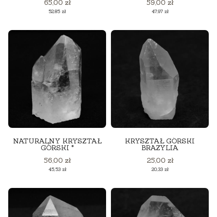
Cena
Cena
65,00 zł
59,00 zł
Cena
Cena
52,85 zł
47,97 zł
NATURALNY KRYSZTAŁ
KRYSZTAŁ GÓRSKI
GÓRSKI *
BRAZYLIA
Cena
Cena
56,00 zł
25,00 zł
Cena
Cena
45,53 zł
20,33 zł