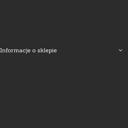
Promocje
Ustawienia konta
Przechowalnia
Informacje o sklepie
O firmie
Kontakt
Usługi kamieniarskie
Polityka prywatności
Blog