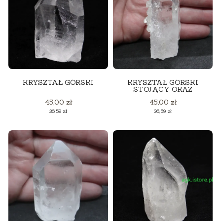
KRYSZTAŁ GÓRSKI
KRYSZTAŁ GÓRSKI
STOJĄCY OKAZ
Cena
Cena
45,00 zł
45,00 zł
Cena
Cena
36,59 zł
36,59 zł