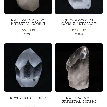
NATURALNY DUŻY
DUŻY KRYSZTAŁ
KRYSZTAŁ GÓRSKI
GÓRSKI * STOJĄCY
OKAZ
Cena
Cena
65,00 zł
63,00 zł
Cena
Cena
52,85 zł
51,22 zł
KRYSZTAŁ GÓRSKI *
NATURALNY *
KRYSZTAŁ GÓRSKI