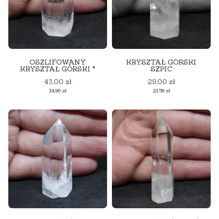
OSZLIFOWANY
KRYSZTAŁ GÓRSKI
KRYSZTAŁ GÓRSKI *
SZPIC
Cena
Cena
43,00 zł
29,00 zł
Cena
Cena
34,96 zł
23,58 zł