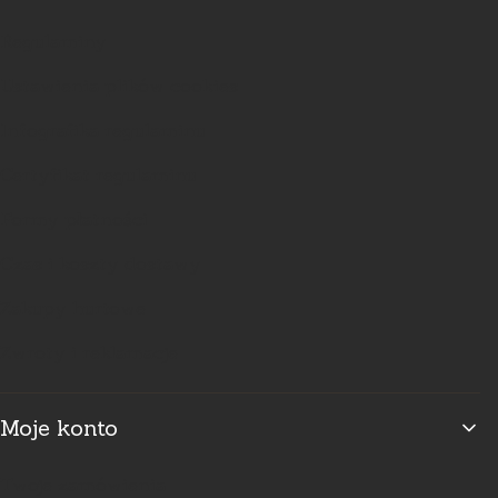
Regulaminy
Ustawienia plików cookies
Infografika regulaminu
Certyfikat regulaminu
Formy płatności
Czas i koszty dostawy
Zakupy hurtowe
Zwroty i reklamacje
Moje konto
Twoje zamówienia