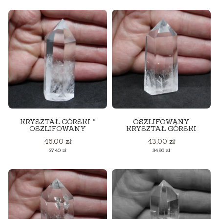
KRYSZTAŁ GÓRSKI *
OSZLIFOWANY
OSZLIFOWANY
KRYSZTAŁ GÓRSKI
Cena
Cena
46,00 zł
43,00 zł
Cena
Cena
37,40 zł
34,96 zł