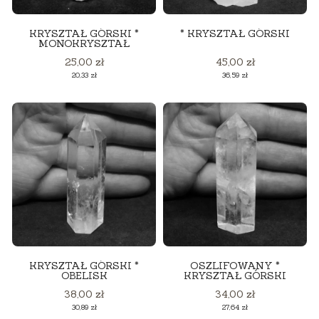
KRYSZTAŁ GÓRSKI *
* KRYSZTAŁ GÓRSKI
MONOKRYSZTAŁ
Cena
Cena
25,00 zł
45,00 zł
Cena
Cena
20,33 zł
36,59 zł
KRYSZTAŁ GÓRSKI *
OSZLIFOWANY *
OBELISK
KRYSZTAŁ GÓRSKI
Cena
Cena
38,00 zł
34,00 zł
Cena
Cena
30,89 zł
27,64 zł