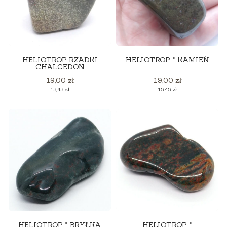
HELIOTROP RZADKI
HELIOTROP * KAMIEŃ
CHALCEDON
Cena
Cena
19,00 zł
19,00 zł
Cena
Cena
15,45 zł
15,45 zł
HELIOTROP * BRYŁKA
HELIOTROP *