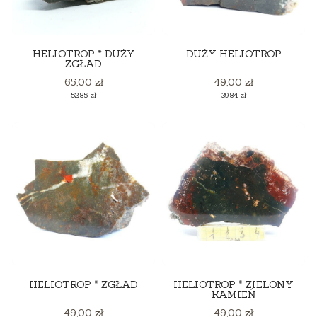
HELIOTROP * DUŻY
DUŻY HELIOTROP
ZGŁAD
Cena
Cena
65,00 zł
49,00 zł
Cena
Cena
52,85 zł
39,84 zł
HELIOTROP * ZGŁAD
HELIOTROP * ZIELONY
KAMIEŃ
Cena
Cena
49,00 zł
49,00 zł