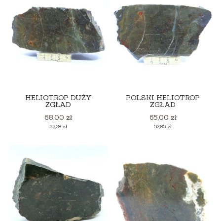
HELIOTROP DUŻY
POLSKI HELIOTROP
ZGŁAD
ZGŁAD
Cena
Cena
68,00 zł
65,00 zł
Cena
Cena
55,28 zł
52,85 zł