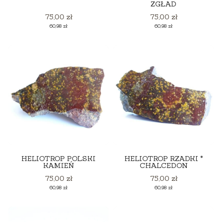
ZGŁAD
Cena
Cena
75,00 zł
75,00 zł
Cena
Cena
60,98 zł
60,98 zł
HELIOTROP POLSKI
HELIOTROP RZADKI *
KAMIEŃ
CHALCEDON
Cena
Cena
75,00 zł
75,00 zł
Cena
Cena
60,98 zł
60,98 zł