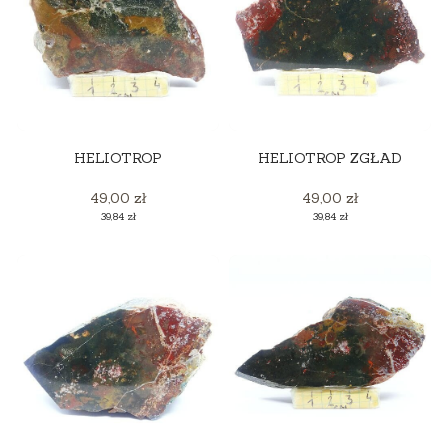
HELIOTROP
HELIOTROP ZGŁAD
Cena
Cena
49,00 zł
49,00 zł
Cena
Cena
39,84 zł
39,84 zł