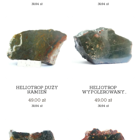
Cena
Cena
39,84 zł
39,84 zł
HELIOTROP DUŻY
HELIOTROP
KAMIEŃ
WYPOLEROWANY
ZGŁAD
Cena
Cena
49,00 zł
49,00 zł
Cena
Cena
39,84 zł
39,84 zł