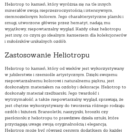
Heliotrop to kamień, który wyróżnia się na tle innych
minerałów swoją nieprzezroczystością i intensywnym,
ciemnozielonym kolorem. Jego charakterystyczne plamki i
smugi, utworzone głównie przez hematyt, nadają mu
wyjątkowy, niepowtarzalny wygląd. Każdy okaz heliotropu
jest inny, co czyni go idealnym kamieniem dla kolekcjonerów
i miłośników unikalnych ozdób.
Zastosowanie Heliotropu
Heliotrop to kamień, który od wieków jest wykorzystywany
w jubilerstwie i rzemiośle artystycznym. Dzięki swojemu
niepowtarzalnemu kolorowi i naturalnemu pięknu, jest
doskonałym materiałem na ozdoby i dekoracje. Heliotrop to
doskonały materiał rzeźbiarski. Jego twardość i
wytrzymałość, a także niepowtarzalny wygląd, sprawiają, że
jest chętnie wykorzystywany do tworzenia różnego rodzaju
ozdób i biżuterii. Bransoletki, naszyjniki, broszki czy
pierścionki z heliotropu to prawdziwe dzieła sztuki, które
przyciągają uwagę swoją oryginalnością i elegancją.
Heliotrop może być również cennym dodatkiem do każdej