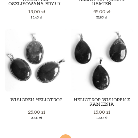
OSZLIFOWANA BRYŁKA
KAMIEŃ
*
Cena
Cena
19,00 zł
65,00 zł
Cena
Cena
15,45 zł
52,85 zł
WISIOREK HELIOTROP
HELIOTROP WISIOREK Z
KAMIENIA
Cena
Cena
25,00 zł
15,00 zł
Cena
Cena
20,33 zł
12,20 zł