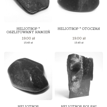
HELIOTROP *
HELIOTROP * OTOCZAK
OSZLIFOWANY KAMIEŃ
Cena
Cena
19,00 zł
19,00 zł
Cena
Cena
15,45 zł
15,45 zł
HELIOTROP
HELIOTROP POLSKI