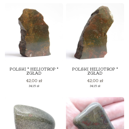
POLSKI * HELIOTROP *
POLSKI HELIOTROP *
ZGŁAD
ZGŁAD
Cena
Cena
42,00 zł
42,00 zł
Cena
Cena
34,15 zł
34,15 zł