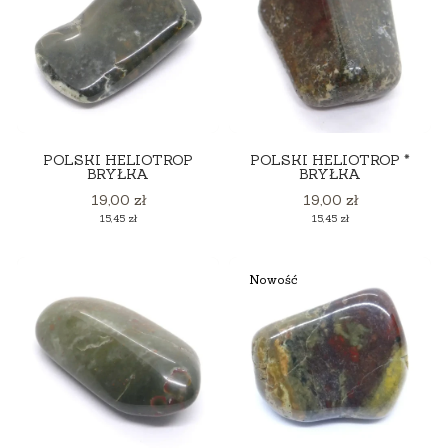
POLSKI HELIOTROP
POLSKI HELIOTROP *
BRYŁKA
BRYŁKA
Cena
Cena
19,00 zł
19,00 zł
Cena
Cena
15,45 zł
15,45 zł
Nowość