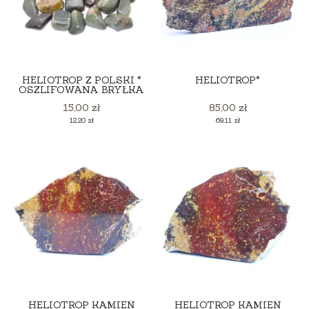
HELIOTROP Z POLSKI *
HELIOTROP*
OSZLIFOWANA BRYŁKA
Cena
Cena
15,00 zł
85,00 zł
Cena
Cena
12,20 zł
69,11 zł
HELIOTROP KAMIEŃ
HELIOTROP KAMIEŃ