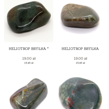
HELIOTROP BRYŁKA *
HELIOTROP BRYŁKA
Cena
Cena
19,00 zł
19,00 zł
Cena
Cena
15,45 zł
15,45 zł