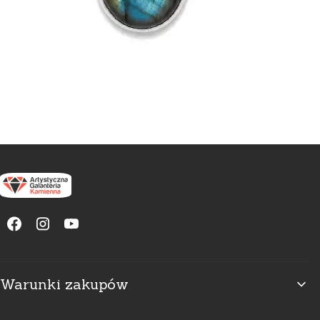
Linki w stopce
Warunki zakupów