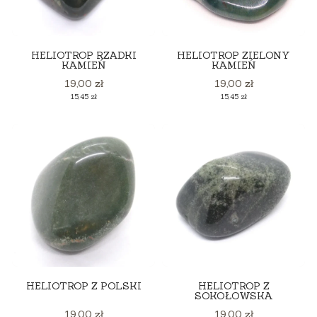
HELIOTROP RZADKI
HELIOTROP ZIELONY
KAMIEŃ
KAMIEŃ
Cena
Cena
19,00 zł
19,00 zł
Cena
Cena
15,45 zł
15,45 zł
HELIOTROP Z POLSKI
HELIOTROP Z
SOKOŁOWSKA
Cena
Cena
19,00 zł
19,00 zł