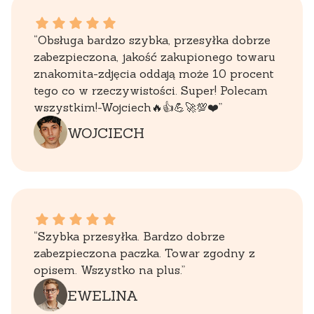
WOJCIECH dał ocenę: 5
“Obsługa bardzo szybka, przesyłka dobrze
zabezpieczona, jakość zakupionego towaru
znakomita-zdjęcia oddają może 10 procent
tego co w rzeczywistości. Super! Polecam
wszystkim!-Wojciech🔥👍️💪🚀💯❤️”
WOJCIECH
EWELINA dał ocenę: 5
“Szybka przesyłka. Bardzo dobrze
zabezpieczona paczka. Towar zgodny z
opisem. Wszystko na plus.”
EWELINA