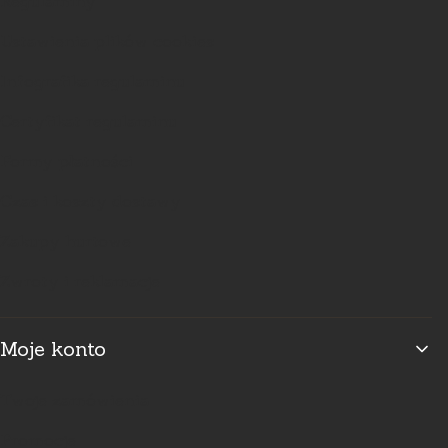
Regulaminy
Ustawienia plików cookies
Infografika regulaminu
Certyfikat regulaminu
Formy płatności
Czas i koszty dostawy
Zakupy hurtowe
Zwroty i reklamacje
Moje konto
Twoje zamówienia
Promocje