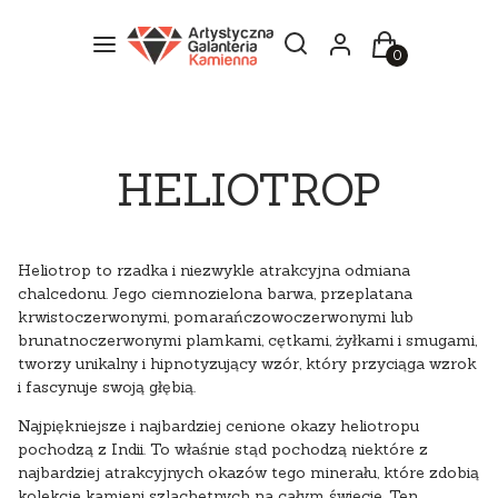
Otwórz wyszukiwarkę
Szukaj
Menu
Zaloguj się
Koszyk
HELIOTROP
Heliotrop
to rzadka i niezwykle atrakcyjna odmiana
chalcedonu. Jego ciemnozielona barwa, przeplatana
krwistoczerwonymi, pomarańczowoczerwonymi lub
brunatnoczerwonymi plamkami, cętkami, żyłkami i smugami,
tworzy unikalny i hipnotyzujący wzór, który przyciąga wzrok
i fascynuje swoją głębią.
Najpiękniejsze i najbardziej cenione okazy heliotropu
pochodzą z Indii. To właśnie stąd pochodzą niektóre z
najbardziej atrakcyjnych okazów tego minerału, które zdobią
kolekcje kamieni szlachetnych na całym świecie. Ten