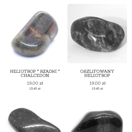
HELIOTROP * RZADKI *
OSZLIFOWANY
CHALCEDON
HELIOTROP
Cena
Cena
19,00 zł
19,00 zł
Cena
Cena
15,45 zł
15,45 zł