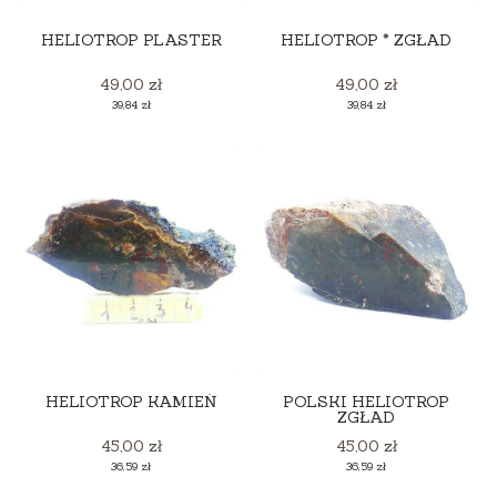
HELIOTROP PLASTER
HELIOTROP * ZGŁAD
Cena
Cena
49,00 zł
49,00 zł
Cena
Cena
39,84 zł
39,84 zł
HELIOTROP KAMIEŃ
POLSKI HELIOTROP
ZGŁAD
Cena
Cena
45,00 zł
45,00 zł
Cena
Cena
36,59 zł
36,59 zł