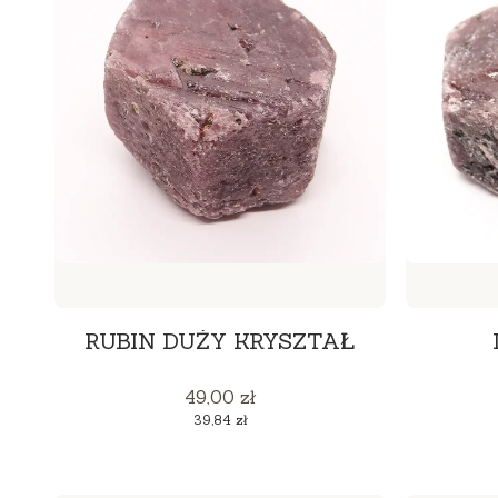
RUBIN DUŻY KRYSZTAŁ
Cena
49,00 zł
Cena
39,84 zł