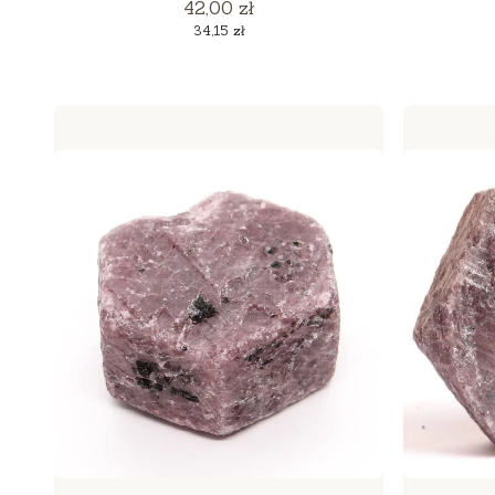
Cena
42,00 zł
Cena
34,15 zł