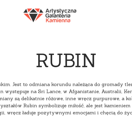
Y
FIOLETOWY
CZERWONY
CZARNY
WIE
RUBIN
skim. Jest to odmiana korundu należąca do gromady tl
występuje na Sri Lance, w Afganistanie, Australii, Ken
iany są delikatnie różowe, inne wręcz purpurowe, a ko
ształów Rubin symbolizuje miłość, ale jest kamieniem
rgii, wręcz ładuje pozytywnymi emocjami i chęcią do życ