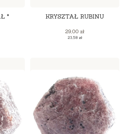
Ł *
KRYSZTAŁ RUBINU
Cena
29,00 zł
Cena
23,58 zł