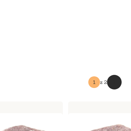
z 2
Następn