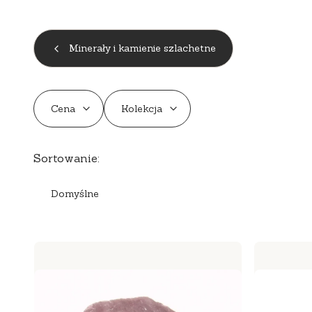
Minerały i kamienie szlachetne
Cena
Kolekcja
Koniec filtrów
Lista produktów
Sortowanie:
Domyślne