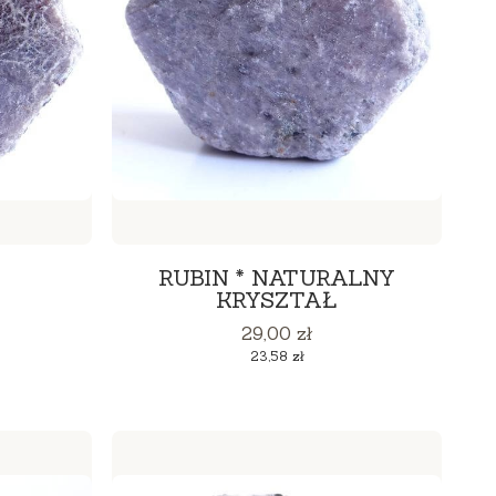
RUBIN * NATURALNY
KRYSZTAŁ
Cena
29,00 zł
Cena
23,58 zł