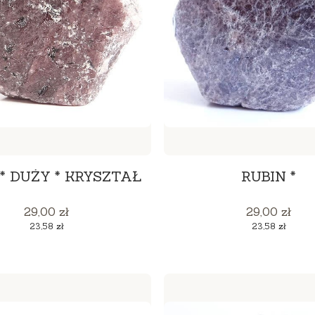
 * DUŻY * KRYSZTAŁ
RUBIN *
Cena
Cena
29,00 zł
29,00 zł
Cena
Cena
23,58 zł
23,58 zł