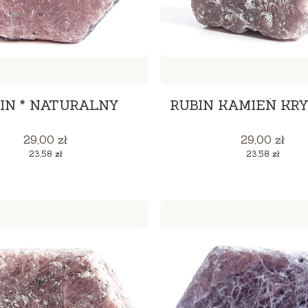
IN * NATURALNY
RUBIN KAMIEŃ KR
Cena
Cena
29,00 zł
29,00 zł
Cena
Cena
23,58 zł
23,58 zł