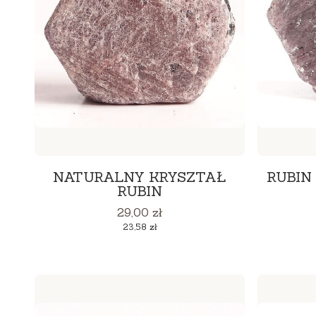
NATURALNY KRYSZTAŁ
RUBIN
RUBIN
Cena
29,00 zł
Cena
23,58 zł