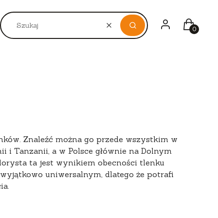
Zaloguj się
Koszyk
LOBARWNY
BEŻOWY, ŻÓŁTY
BIAŁY, PRZEZROC
Wyczyść
Szukaj
enków. Znaleźć można go przede wszystkim w
ii i Tanzanii, a w Polsce głównie na Dolnym
lorysta ta jest wynikiem obecności tlenku
 wyjątkowo uniwersalnym, dlatego że potrafi
ia.