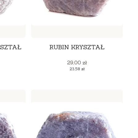
YSZTAŁ
RUBIN KRYSZTAŁ
Cena
29,00 zł
Cena
23,58 zł