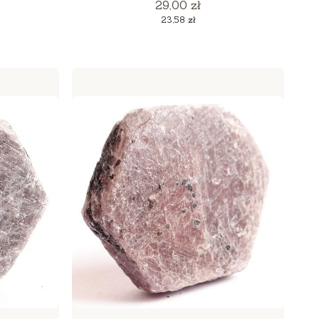
Cena
29,00 zł
Cena
23,58 zł