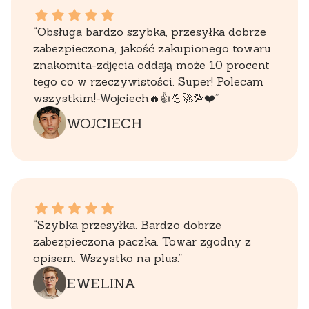
WOJCIECH dał ocenę: 5
“Obsługa bardzo szybka, przesyłka dobrze
zabezpieczona, jakość zakupionego towaru
znakomita-zdjęcia oddają może 10 procent
tego co w rzeczywistości. Super! Polecam
wszystkim!-Wojciech🔥👍️💪🚀💯❤️”
WOJCIECH
EWELINA dał ocenę: 5
“Szybka przesyłka. Bardzo dobrze
zabezpieczona paczka. Towar zgodny z
opisem. Wszystko na plus.”
EWELINA