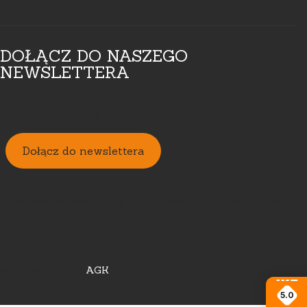
Blog
DOŁĄCZ DO NASZEGO
NEWSLETTERA
Twój adres e-mail
Dołącz do newslettera
Subskrybując nasz newsletter wyrażasz zgodę na naszą Politykę
prywatności i wyrażasz zgodę na otrzymywanie aktualności od naszej
firmy
© Copyright 2025
AGK
5.0