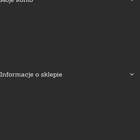
Twoje zamówienia
Promocje
Ustawienia konta
Przechowalnia
Informacje o sklepie
O firmie
Kontakt
Usługi kamieniarskie
Polityka prywatności