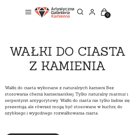
Otwórz wyszukiwarkę
Szukaj
Menu
Zaloguj się
Koszyk
WAŁKI DO CIASTA
Z KAMIENIA
Wałki do ciasta wykonane z naturalnych kamieni Bez
stosowania chemii kamieniarskiej. Tylko naturalny marmur i
serpentynit antygorytowy. Wałki do ciasta nie tylko ładnie się
prezentują ale również mogą być stosowane w kuchni, do
szybkiego i wygodnego rozwałkowania ciasta.