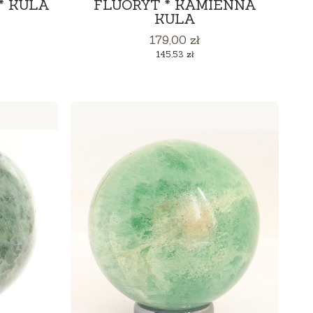
* KULA
FLUORYT * KAMIENNA
KULA
Cena
179,00 zł
Cena
145,53 zł