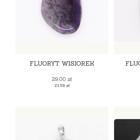
FLUORYT WISIOREK
FLU
Cena
29,00 zł
Cena
23,58 zł