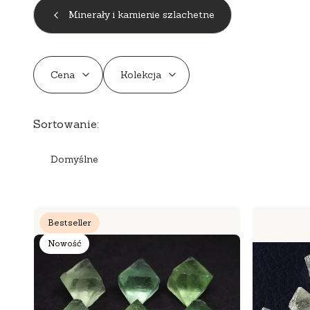
Minerały i kamienie szlachetne
Cena
Kolekcja
Koniec filtrów
Lista produktów
Sortowanie:
Domyślne
Bestseller
Nowość