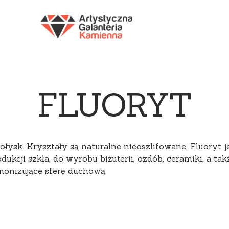
Y
FIOLETOWY
CZERWONY
CZARNY
WIE
FLUORYT
ołysk. Kryształy są naturalne nieoszlifowane. Fluoryt
kcji szkła, do wyrobu biżuterii, ozdób, ceramiki, a także
rmonizujące sferę duchową.