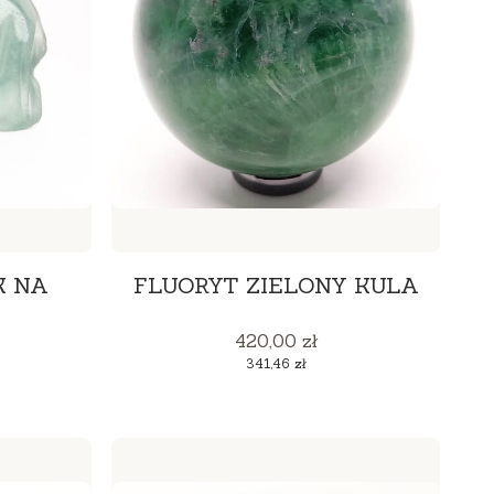
K NA
FLUORYT ZIELONY KULA
Cena
420,00 zł
Cena
341,46 zł