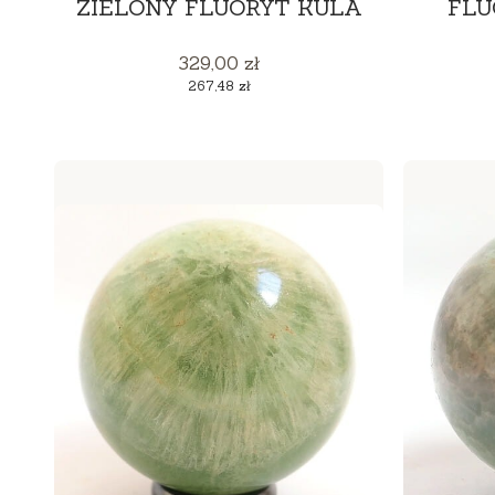
ZIELONY FLUORYT KULA
FLU
Cena
329,00 zł
Cena
267,48 zł