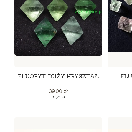
FLUORYT DUŻY KRYSZTAŁ
FLU
Cena
39,00 zł
Cena
31,71 zł