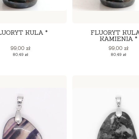
LUORYT KULA *
FLUORYT KULA
KAMIENIA *
Cena
Cena
99,00 zł
99,00 zł
Cena
Cena
80,49 zł
80,49 zł