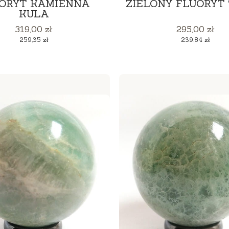
ORYT KAMIENNA
ZIELONY FLUORYT 
KULA
Cena
Cena
319,00 zł
295,00 zł
Cena
Cena
259,35 zł
239,84 zł