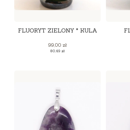
FLUORYT ZIELONY * KULA
F
Cena
99,00 zł
Cena
80,49 zł