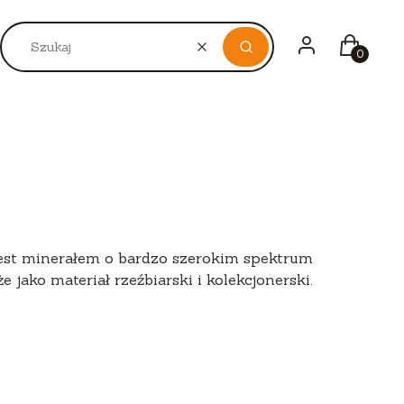
Zaloguj się
Koszyk
LOBARWNY
BEŻOWY, ŻÓŁTY
BIAŁY, PRZEZROC
Wyczyść
Szukaj
 jest minerałem o bardzo szerokim spektrum
 jako materiał rzeźbiarski i kolekcjonerski.