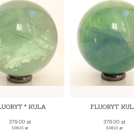
LUORYT * KULA
FLUORYT KU
Cena
Cena
379,00 zł
379,00 zł
Cena
Cena
308,13 zł
308,13 zł