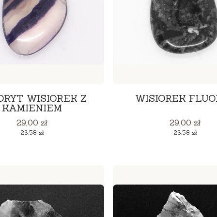
ORYT WISIOREK Z
WISIOREK FLUO
KAMIENIEM
Cena
Cena
29,00 zł
29,00 zł
Cena
Cena
23,58 zł
23,58 zł