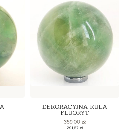
LA
DEKORACYJNA KULA
FLUORYT
Cena
359,00 zł
Cena
291,87 zł