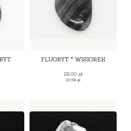
RYT
FLUORYT * WISIOREK
Cena
29,00 zł
Cena
23,58 zł