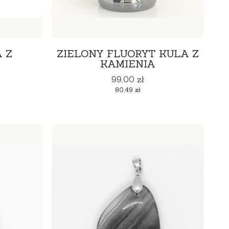
 Z
ZIELONY FLUORYT KULA Z
KAMIENIA
Cena
99,00 zł
Cena
80,49 zł