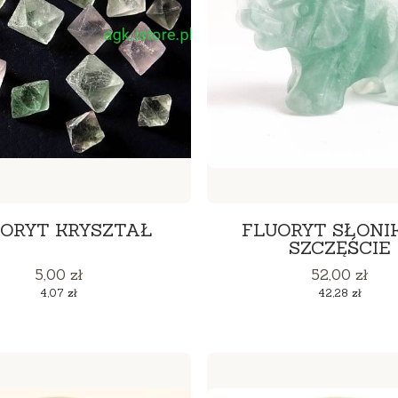
ORYT KRYSZTAŁ
FLUORYT SŁONI
SZCZĘŚCIE
Cena
Cena
5,00 zł
52,00 zł
Cena
Cena
4,07 zł
42,28 zł