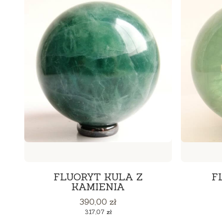
FLUORYT KULA Z
F
KAMIENIA
Cena
390,00 zł
Cena
317,07 zł