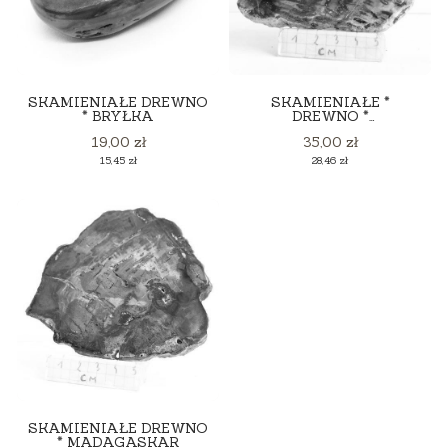
SKAMIENIAŁE DREWNO
SKAMIENIAŁE *
* BRYŁKA
DREWNO *
MADAGASKAR
Cena
Cena
19,00 zł
35,00 zł
Cena
Cena
15,45 zł
28,46 zł
SKAMIENIAŁE DREWNO
* MADAGASKAR