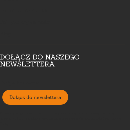
Usługi kamieniarskie
Polityka prywatności
Blog
DOŁĄCZ DO NASZEGO
NEWSLETTERA
Twój adres e-mail
Dołącz do newslettera
Subskrybując nasz newsletter wyrażasz zgodę na naszą Politykę
prywatności i wyrażasz zgodę na otrzymywanie aktualności od naszej
firmy