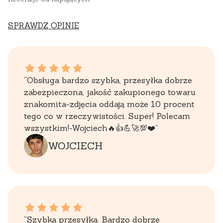
SPRAWDZ OPINIE
WOJCIECH dał ocenę: 5
“Obsługa bardzo szybka, przesyłka dobrze
zabezpieczona, jakość zakupionego towaru
znakomita-zdjęcia oddają może 10 procent
tego co w rzeczywistości. Super! Polecam
wszystkim!-Wojciech🔥👍️💪🚀💯❤️”
WOJCIECH
EWELINA dał ocenę: 5
“Szybka przesyłka. Bardzo dobrze