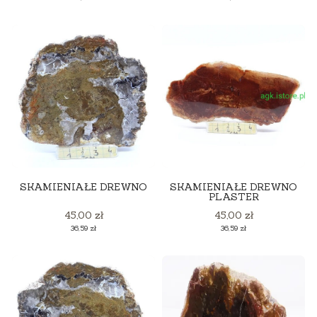
SKAMIENIAŁE DREWNO
SKAMIENIAŁE DREWNO
PLASTER
Cena
Cena
45,00 zł
45,00 zł
Cena
Cena
36,59 zł
36,59 zł