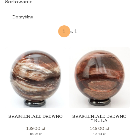
Lista produktów
Sortowanie:
Domyślne
z 1
SKAMIENIAŁE DREWNO
SKAMIENIAŁE DREWNO
* KULA
Cena
Cena
159,00 zł
149,00 zł
Cena
Cena
129,27 zł
121,14 zł