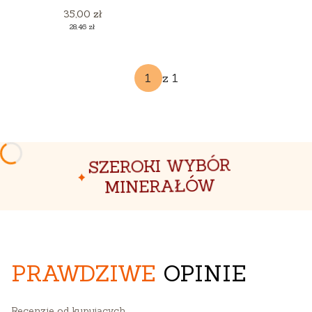
Cena
35,00 zł
Cena
28,46 zł
z 1
SZEROKI WYBÓR
MINERAŁÓW
PRAWDZIWE
OPINIE
Recenzje od kupujących