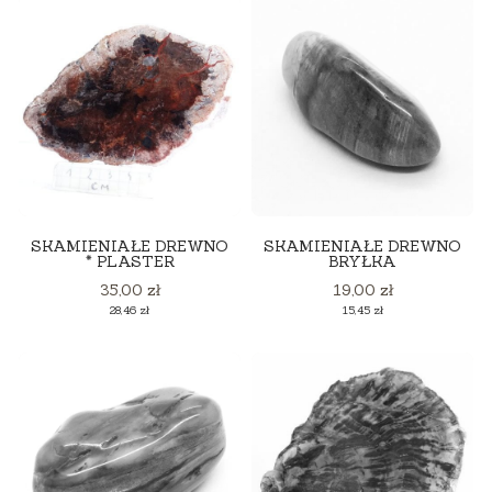
SKAMIENIAŁE DREWNO
SKAMIENIAŁE DREWNO
* PLASTER
BRYŁKA
Cena
Cena
35,00 zł
19,00 zł
Cena
Cena
28,46 zł
15,45 zł