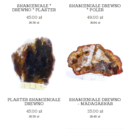
SKAMIENIAŁE *
SKAMIENIAŁE DREWNO
DREWNO * PLASTER
* POLER
Cena
Cena
45,00 zł
49,00 zł
Cena
Cena
36,59 zł
39,84 zł
PLASTER SKAMIENIAŁE
SKAMIENIAŁE DREWNO
DREWNO
- MADAGASKAR
Cena
Cena
45,00 zł
35,00 zł
Cena
Cena
36,59 zł
28,46 zł