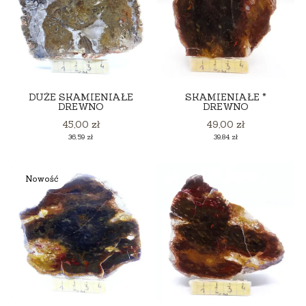
DUŻE SKAMIENIAŁE
SKAMIENIAŁE *
DREWNO
DREWNO
Cena
Cena
45,00 zł
49,00 zł
Cena
Cena
36,59 zł
39,84 zł
Nowość