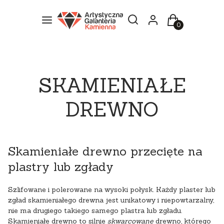
Otwórz wyszukiwarkę
Szukaj
Menu
Zaloguj się
Koszyk
SKAMIENIAŁE
DREWNO
Skamieniałe drewno przecięte na
plastry lub zgłady
Szlifowane i polerowane na wysoki połysk. Każdy plaster lub
zgład skamieniałego drewna jest unikatowy i niepowtarzalny,
nie ma drugiego takiego samego plastra lub zgładu.
Skamieniałe drewno to silnie
skwarcowane
drewno, którego