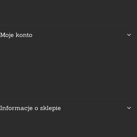
Zakupy hurtowe
Zwroty i reklamacje
Moje konto
Twoje zamówienia
Promocje
Ustawienia konta
Przechowalnia
Informacje o sklepie
O firmie
Kontakt